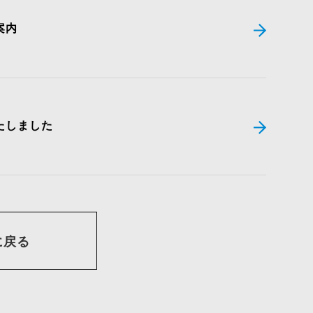
案内
たしました
に戻る