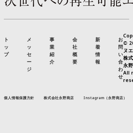
Cop
ト
メ
事
会
新
お
© 2
ッ
ッ
業
社
着
問
ヌ
プ
セ
紹
概
情
い
株
ー
介
要
報
合
永
ジ
わ
All 
せ
res
個人情報保護方針
株式会社永野商店
Instagram（永野商店）