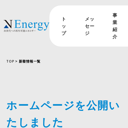
事
ト
メッ
業
ッ
セー
紹
プ
ジ
介
TOP
> 新着情報一覧
ホームページを公開い
たしました