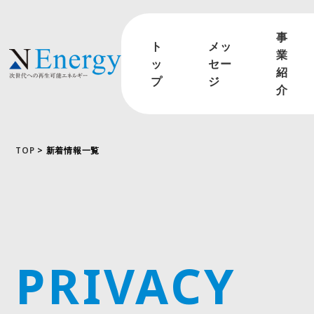
事
ト
メッ
業
ッ
セー
紹
プ
ジ
介
TOP
> 新着情報一覧
PRIVACY