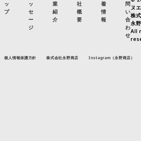
ッ
ッ
業
社
着
問
ヌ
プ
セ
紹
概
情
い
株
ー
介
要
報
合
永
ジ
わ
All 
せ
res
個人情報保護方針
株式会社永野商店
Instagram（永野商店）